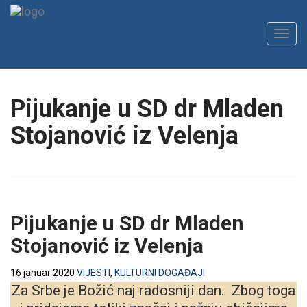
Toggl
navig
Pijukanje u SD dr Mladen
Stojanović iz Velenja
Pijukanje u SD dr Mladen
Stojanović iz Velenja
16 januar 2020
VIJESTI
,
KULTURNI DOGAĐAJI
Za Srbe je Božić naj radosniji dan. Zbog toga