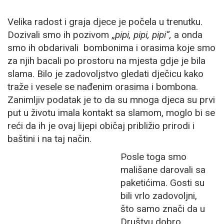
Velika radost i graja djece je počela u trenutku.
Dozivali smo ih pozivom „
pipi
, pipi
, pipi
“,
a onda
smo ih obdarivali bombonima i orasima koje smo
za njih bacali po prostoru na mjesta gdje je bila
slama. Bilo je zadovoljstvo gledati dječicu kako
traže i vesele se nađenim orasima i bombona.
Zanimljiv podatak je to da su mnoga djeca su prvi
put u životu imala kontakt sa slamom, moglo bi se
reći da ih je ovaj lijepi običaj približio prirodi i
baštini i na taj način.
Posle toga smo
mališane darovali sa
paketićima. Gosti su
bili vrlo zadovoljni,
što samo znači da u
Društvu dobro