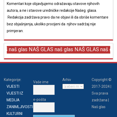
Komentari koje objavljujemo odražavaju stavove njihovih
autora, a ne i stavove uredničke redakcije Našeg glasa.
Redakcija zadržava pravo da ne objavi ili da obriše komentare
bez objašnjenja, ukoliko procijeni da njihov sadržaj nije
primjeran.
S naš glas NAŠ GLAS naš glas NAŠ GLAS naš gla
Kategorije:
Arhiv
Copyright ©
Vaše ime
Arhiv
VIJESTI
2017-2024 |
VIJESTI IZ
Sva prava
e-pošta
MEDIJA
zadržana |
ZANIMLJIVOSTI
Naš glas
KULTURNI