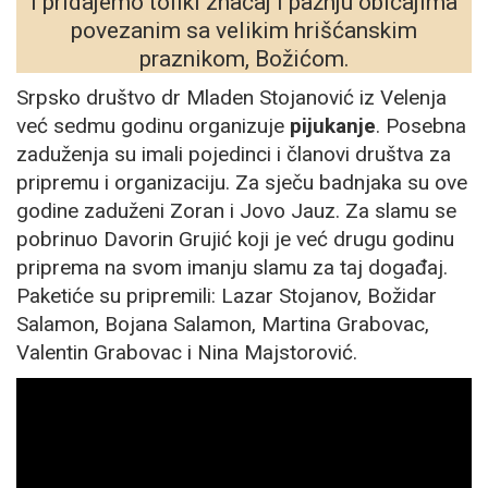
i pridajemo toliki značaj i pažnju običajima
povezanim sa velikim hrišćanskim
praznikom, Božićom.
Srpsko društvo dr Mladen Stojanović iz Velenja
već sedmu godinu organizuje
pijukanje
. Posebna
zaduženja su imali pojedinci i članovi društva za
pripremu i organizaciju. Za sječu badnjaka su ove
godine zaduženi Zoran i Jovo Jauz. Za slamu se
pobrinuo Davorin Grujić koji je već drugu godinu
priprema na svom imanju slamu za taj događaj.
Paketiće su pripremili: Lazar Stojanov, Božidar
Salamon, Bojana Salamon, Martina Grabovac,
Valentin Grabovac i Nina Majstorović.
Badnjak (hrastovo drvo) u ranu zoru posječen
i donesen i to sve u skladu sa našom