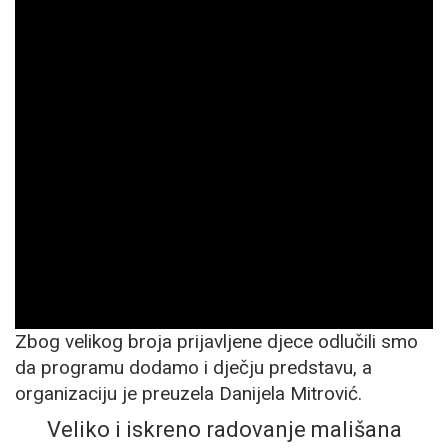
tradicijom i običajima. Naši članovi su Badnjak
okitili i pripremili darove za djecu. U 10 sati su
se okupili svi pozvani, djeca naših članova i
prijatelji, među kojima je bilo i Slovenaca.
Program smo započeli sa predstavom u kojoj
su učestvovali, Danijela Mitrović, Njegoš Jauz,
Paraskeva Jauz, Lazar Stojanov, Nina
Majstorović i Aleksa Radovanović. Posle
održane predstave za djecu je uslijedilo ono
najbitnije, a to je PIJUKANJE, zbog čega su
djeca najviše radovala.
Zbog velikog broja prijavljene djece odlučili smo
da programu dodamo i dječju predstavu, a
organizaciju je preuzela Danijela Mitrović.
Veliko i iskreno radovanje mališana