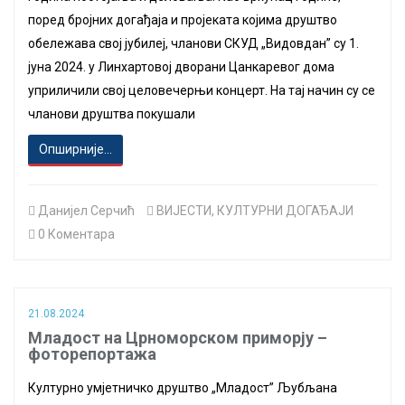
поред бројних догађаја и пројеката којима друштво
обележава свој јубилеј, чланови СКУД „Видовдан” су 1.
јуна 2024. у Линхартовој дворани Цанкаревог дома
уприличили свој целовечерњи концерт. На тај начин су се
чланови друштва покушали
Опширније...
Данијел Серчић
ВИЈЕСТИ
,
КУЛТУРНИ ДОГАЂАЈИ
0 Коментара
21.08.2024
Младост на Црноморском приморју –
фоторепортажа
Културно умјетничко друштво „Младост” Љубљана