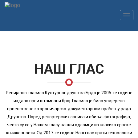
Toggl
navig
НАШ ГЛАС
Ревијално гласило Културног друштва Брдо је 2005-те године
издало први штампани број. Гласило је било усмјерено
првенствено ка хроничарско-документарном праћењу рада
Друштва. Поред репортерских записа и обиља фотографија,
често су се у Нашем гласу нашли одломци из класика српске
књижевности. Од 2017-те године Наш глас прати технолошки