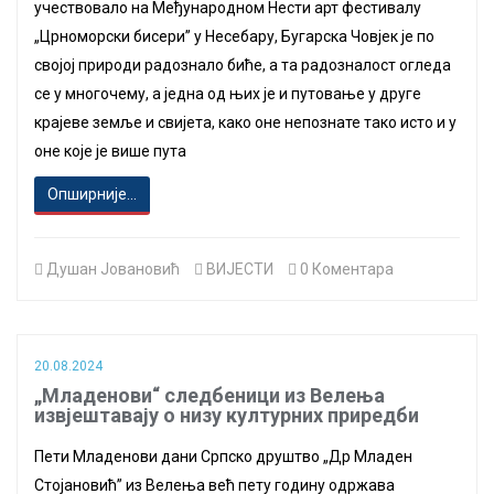
учествовало на Међународном Нести арт фестивалу
„Црноморски бисери” у Несебару, Бугарска Човјек је по
својој природи радознало биће, а та радозналост огледа
се у многочему, а једна од њих је и путовање у друге
крајеве земље и свијета, како оне непознате тако исто и у
оне које је више пута
Опширније...
Душан Јовановић
ВИЈЕСТИ
0 Коментара
20.08.2024
„Младенови“ следбеници из Велења
извјештавају о низу културних приредби
Пети Младенови дани Српско друштво „Др Младен
Стојановић” из Велења већ пету годину одржава