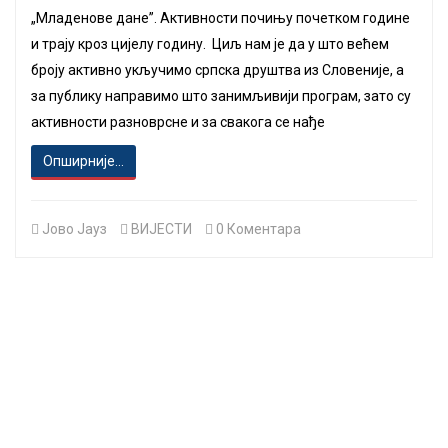
„Младенове дане”. Активности почињу почетком године
и трају кроз цијелу годину. Циљ нам је да у што већем
броју активно укључимо српска друштва из Словеније, а
за публику направимо што занимљивији програм, зато су
активности разноврсне и за свакога се нађе
Опширније...
Јово Јауз
ВИЈЕСТИ
0 Коментара