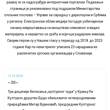
развој те се надограђује интернетним порталом. Подизање
странице је реализовано под подршком Министарства
спољних послова – Управе за сарадњу с дијаспором и Србима
у региону. Електронски облик медија погодује уобичајеном
начину извјештавања са мноштвом сликовног и видео
материјала, а неријетко се срећу и исјечци радијских емисија.
Својим пером су у Нашем гласу у периоду од 2018. до 2023.
године бар по неки прилог уписала 23 сарадника из
различитих српских организација у Словенији.
12.10.2024
~30~
Три деценије битисања „културног чуда“ у Крању ће
Културно друштво Брдо обиљежити четвородневним
приредбама Митар Вујиновић, предсједник Културног