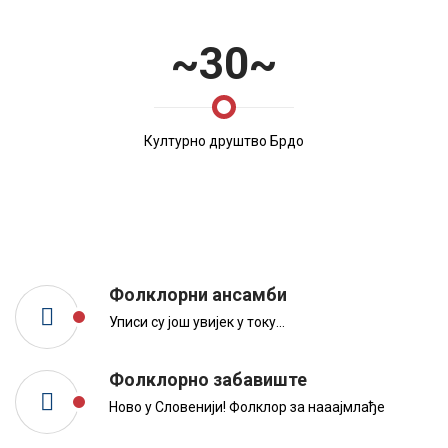
~30~
Културно друштво Брдо
Фолклорни ансамби
Уписи су још увијек у току...
Фолклорно забавиште
Ново у Словенији! Фолклор за нааајмлађе