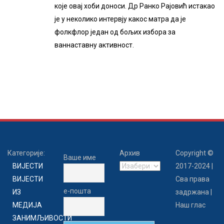
које овај хоби доноси. Др Ранко Рајовић истакао
је у неколико интервју какос матра да је
фолкфлор један од бољих избора за
ваннаставну активност.
Категорије:
Архив
Copyright ©
Ваше име
Архив
ВИЈЕСТИ
2017-2024 |
ВИЈЕСТИ
Сва права
е-пошта
ИЗ
задржана |
МЕДИЈА
Наш глас
ЗАНИМЉИВОСТИ