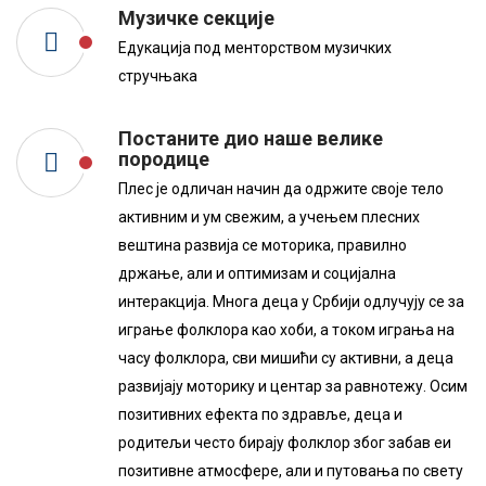
Музичке секције
Едукација под менторством музичких
стручњака
Постаните дио наше велике
породице
Плес је одличан начин да одржите своје тело
активним и ум свежим, а учењем плесних
вештина развија се моторика, правилно
држање, али и оптимизам и социјална
интеракција. Многа деца у Србији одлучују се за
играње фолклора као хоби, а током играња на
часу фолклора, сви мишићи су активни, а деца
развијају моторику и центар за равнотежу. Осим
позитивних ефекта по здравље, деца и
родитељи често бирају фолклор због забав еи
позитивне атмосфере, али и путовања по свету