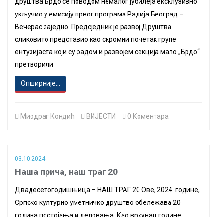
друштва Брдо се поводом немалог јубилеја ексклузивно
укључио у емисију првог програма Радија Београд –
Вечерас заједно. Предсједник је развој Друштва
сликовито представио као скромни почетак групе
ентузијаста који су радом и развојем секција мало „Брдо“
претворили
Опширније...
Миодраг Кондић
ВИЈЕСТИ
0 Коментара
03.10.2024
Наша прича, наш траг 20
Двадесетогодишњица – НАШ ТРАГ 20 Ове, 2024. године,
Српско културно уметничко друштво обележава 20
година постојања и деловања. Као врхунац године,