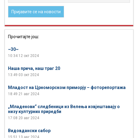
Прочитајте још:
~30~
10:34
12 окт 2024
Наша прича, наш траг 20
13:49
03 окт 2024
Младост на Црноморском приморју – фоторепортажа
18:49
21 авг 2024
„Младенови“ следбеници из Велења извјештавају о
низу културних приредби
17:08
20 авг 2024
Видовдански сабор
15:51
13 авг 2024