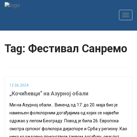
Toggl
navig
Tag: Фестивал Санремо
12.06.2024
„Кочићевци“ на Азурној обали
Ми на Азурној обали… Викенд од 17. до 20. маја био је
намењен фолклорним догађајима од којих се највећи
одржао у лепом Београду. Повод је била 26. Европска
смотра српског фолклора дијаспоре и Срба у региону. Као
неко ко редовно присуствује таквом догађају, овај пут