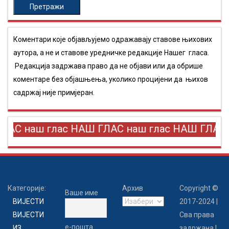
за:
Коментари које објављујемо одражавају ставове њихових
аутора, а не и ставове уредничке редакције Нашег гласа.
Редакција задржава право да не објави или да обрише
коментаре без објашњења, уколико процијени да њихов
садржај није примјеран.
ЛАС наш глас НАШ ГЛАС наш глас НАШ ГЛАС 
Категорије:
Архив
Copyright ©
Ваше име
Архив
ВИЈЕСТИ
2017-2024 |
ВИЈЕСТИ
Сва права
е-пошта
ИЗ
задржана |